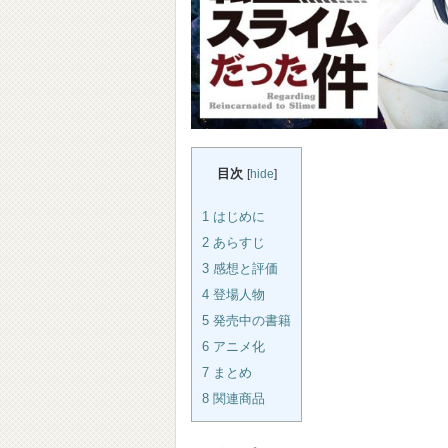
目次
[
hide
]
1
はじめに
2
あらすじ
3
感想と評価
4
登場人物
5
発売中の書籍
6
アニメ化
7
まとめ
8
関連商品