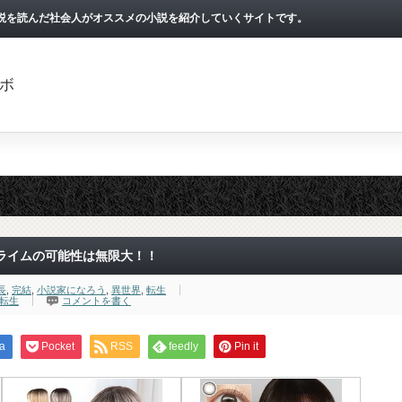
小説を読んだ社会人がオススメの小説を紹介していくサイトです。
ボ
ライムの可能性は無限大！！
長
,
完結
,
小説家になろう
,
異世界
,
転生
転生
コメントを書く
a
Pocket
RSS
feedly
Pin it