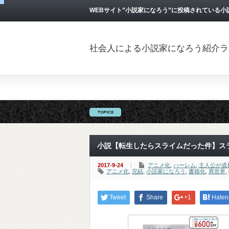
WEBサイト”小説家になろう”に投稿されている
社会人による小説家になろう紹介ラ
小説【転生したらスライムだった件】ス
2017-9-24
アニメ化
,
ハーレム
,
主人公が成
アニメ化
,
完結
,
小説家になろう
,
書籍化
,
異世界
,
Tweet
Share
+1
Haten